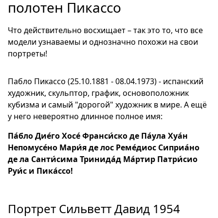
полотен Пикассо
Что действительно восхищает – так это то, что все
модели узнаваемы и однозначно похожи на свои
портреты!
Пабло Пикассо (25.10.1881 - 08.04.1973) - испанский
художник, скульптор, график, основоположник
кубизма и самый "дорогой" художник в мире. А ещё
у него невероятно длинное полное имя:
Па́бло Дие́го Хосе́ Франси́ско де Па́ула Хуа́н
Непомусе́но Мари́я де лос Реме́диос Сиприа́но
де ла Санти́сима Тринида́д Ма́ртир Патри́сио
Руи́с и Пика́ссо!
Портрет Сильветт Давид 1954