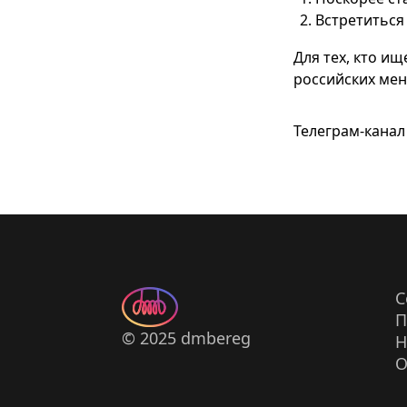
Встретиться
Для тех, кто и
российских мен
Телеграм-канал
С
П
© 2025 dmbereg
Н
О