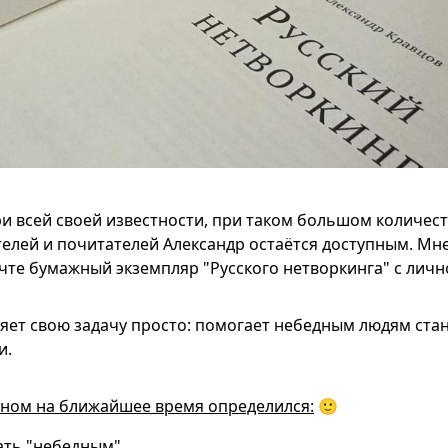
и всей своей известности, при таком большом количест
телей и почитателей Александр остаётся доступным. Мне
чте бумажный экземпляр "Русского нетворкинга" с лич
яет свою задачу просто: помогает небедным людям ста
и.
аном на ближайшее время определился:
🙂
ать "небедным".