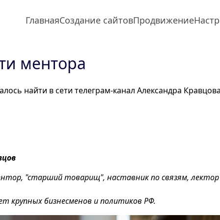
Главная
Создание сайтов
Продвижение
Настр
ти ментора
алось найти в сети телеграм-канал Александра Кравцова
вцов
ентор, "старший товарищ", наставник по связям, лектор 
ет крупных бизнесменов и политиков РФ.