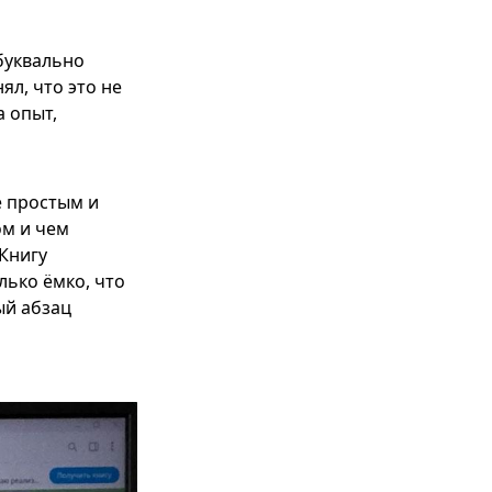
 буквально
л, что это не
а опыт,
е простым и
ом и чем
 Книгу
лько ёмко, что
ый абзац